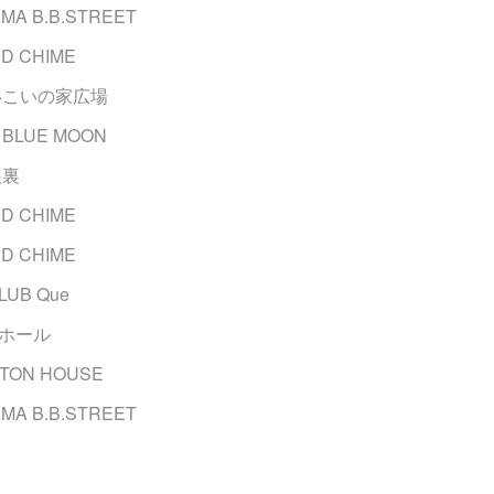
MA B.B.STREET
D CHIME
 いこいの家広場
BLUE MOON
根裏
D CHIME
D CHIME
LUB Que
イホール
NTON HOUSE
MA B.B.STREET