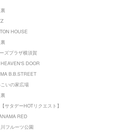
根裏
ZZ
NTON HOUSE
根裏
ッパーズプラザ横須賀
HEAVEN'S DOOR
MA B.B.STREET
 いこいの家広場
根裏
-FM 【サタデーHOTリクエスト】
ANAMA RED
 笛吹川フルーツ公園