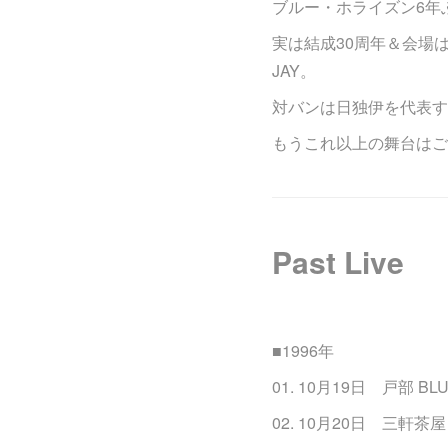
ブルー・ホライズン6年ぶ
実は結成30周年＆会場は
JAY。
対バンは日独伊を代表す
もうこれ以上の舞台はござ
Past Live
■1996年
01. 10月19日 戸部 BLU
02. 10月20日 三軒茶屋 